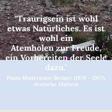
"Traurigsein ist wohl
etwas Natürliches. Es ist
wohl ein
Atemholen zur Freude,
ein Vorbereiten der Seele
dazu."
Paula Modersohn-Becker, (1876 - 1907),
deutsche Malerin