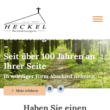
Bestattungshaus HECKEL
–
Seit über 100 Jahren an
Ihrer Seite
In würdiger Form Abschied nehmen.
Mehr erfahren
Haben Sie einen