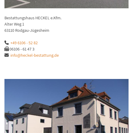
Bestattungshaus HECKEL e.Kfm.
Alter Weg 1
63110 Rodgau-Jügesheim
+49 6106 - 52 82
06106 - 61 47 3
info@heckel-bestattung.de