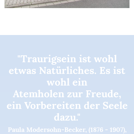
"Traurigsein ist wohl
etwas Natürliches. Es ist
wohl ein
Atemholen zur Freude,
ein Vorbereiten der Seele
dazu."
Paula Modersohn-Becker, (1876 - 1907),